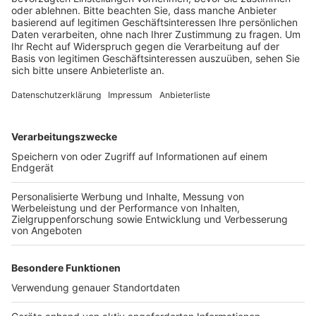
Anzeige
Möglich gemacht haben die neuen Spielgeräte neben
der Stadt Brühl auch das Engagement der
Bürgergemeinschaft 1949 Brühl-Vochem und eine
Spende von 5.000 Euro. Am Mittwochnachmittag,
pünktlich zu ende des ersten Schultages wird die
Spielfläche von Brühls Bürgermeister Dieter Freytag
offiziell an die Kinder in Vochem übergeben.
Anzeige
Anzeige