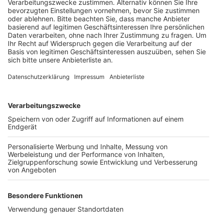
Anzeige
Denn auf dem Geh- und Radweg finden zwischen der
„Kaiserstraße“ und dem „Mühlenbach“
Sanierungsarbeiten an der Fahrbahndecke statt.
Hierfür muss der Abschnitt voll gesperrt werden.
Die Stadt empfiehlt eine Umleitung über die
„Kaiserstraße“, „Schulstraße“ oder den „Mühlenbach“.
Bereits kommenden Freitag sollen die Arbeiten
abgeschlossen und der Abschnitt wieder freigegeben
sein.
Anzeige