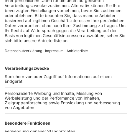
Anzeige
Um besonders genau zu arbeiten, haben sie eine
Vorrichtung für einen 3D-Drucker gebastelt, die
Tintenkiller dort eingespannt und sie so lange über ein
Papier gezogen, bis sie aufgehört haben zu löschen
oder zu schreiben. Am Ende konnte sie kein einziger
völlig überzeugen. Besonders erstaunt hat sie aber die
großen Unterschiede in einzelnen Aspekten: Einer
konnte beispielsweise nur 42 Meter Tinte löschen,
einer anderer sogar 174 Meter. Das Experiment haben
die vier auch beim bundesweiten Wettbewerb „Jugend
testet“ eingereicht und es in die Top 3 geschafft. Am
Montag fahren sie zur Preisverleihung nach Berlin, wo
sie erfahren, welchen von den ersten drei Plätzen sie
final belegt haben.