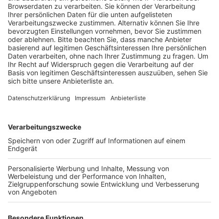
e.V.“ arbeitet mit
End Plastic Soup
und Rotary Clubs
zusammen, um das Plastikproblem der Wasserbeutel
in den Griff zu bekommen. Die Gewinnerinnen und
Gewinner könnten eine Schule in Ghana unterstützen
und vielleicht sogar auch mit Schülerinnen und
Schülern dort freundschaftliche Verbindungen
knüpfen.
3. Bye Bye Plastic Bags
Diese NGO wurde von zwei Schülerinnen gegründet
und hat erreicht, dass es auf Bali keine Plastiktüten
mehr gibt.
Bye Bye Plastic Bags
ist ein Junior Partner
von End Plastic Soup. Die Jugendlichen bauten aus
Plastikabfall Sperren gegen Plastikmüll in Bächen. Sie
produzierten ein Video, in dem sie zeigen, wie nur mit
Hilfe einer Schere aus einem alten T-Shirt eine
Einkaufstasche gebastelt werden kann. Und sie haben
eine Bildungsbroschüre erstellt, die Schülerinnen und