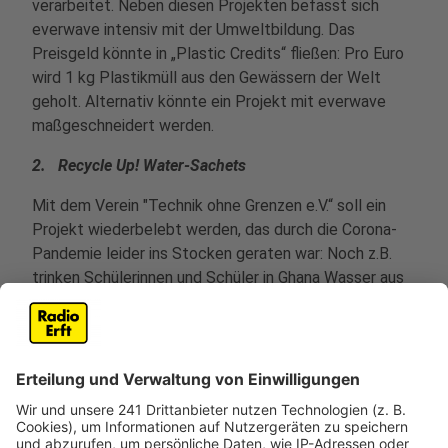
verarbeitet. Neben diesen Projekten befasst sich
everwave intensiv mit der Umweltbildung. Das
Preisgeld könnte in „Plastic Credits“ fließen: Pro Euro
wird 1 kg Plastikmüll aus den Gewässern der Welt
geholt. Alternativ könnte ein Projekt mit everwave
maßgeschneidert werden.
2. Recycle Up! Water-Sachets
Mit dem Verein "Technik ohne Grenzen e.V.“ soll ein
Projekt wiederbelebt werden, das durch die Corona-
Pandemie leider ins Stocken geraten war: Noch z.B.
trinken Schülerinnen und Schüler in Ghana Wasser aus
Plastiksäckchen, die nach Gebrauch einfach in die
Natur geworfen werden. Durch Aufklärung in den
Schulen soll das verhindert werden. Mit Recycle UP
Water-Sachets erhalten die Schulen Umweltbildung
und lokale Rotary Clubs kümmern sich vor Ort um den
Abtransport und die Entsorgung oder
Wiederverwertung der Beutel. „Technik ohne Grenzen