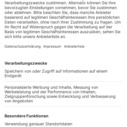
Organisatoren der Aktion.
Veröffentlicht:
Freitag, 25.11.2022 13:07
Anzeige
Bei der Wunschzettelaktion können bedürftige Kinder
einen Wunschzettel im Wert von 10 Euro schreiben
und diesen an den geschmückten Weihnachtsbaum im
brühl-info aufhängen. Dazu zählen zum Beispiel
Gutscheine von Brühler Geschäften und Einrichtungen,
wie dem ZOOM-Kino, dem Karlsbad oder
Buchhandlungen. Brühler, die einen Wunsch erfüllen
wollen, können den direkt bei der brühl-info bezahlen.
Wer noch einen Wunsch abgeben oder erfüllen will,
kann das noch bis zum 3. Dezember.
Anzeige