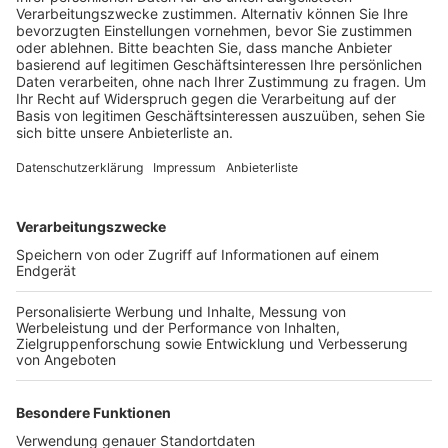
Veröffentlicht:
Dienstag, 08.11.2022 13:06
Anzeige
Bereits seit 26 Jahren können Wohnungslose in der
Notunterkunft unterkommen. Sie bekommen dort
neben warmen Essen auch Hilfe, zum Beispiel bei
Behördengängen, Krankenkassen- oder
Schuldenangelegenheiten, heißt es vom Sozialdienst
katholischer Männer. Besonders in der kalten
Jahreszeit und rund um Weihnachten sei Hilfe nötig.
Die gespendeten Pakete und Lebensmittelgutscheine
können bis zum 3. Dezember in der Brühler
Beratungsstelle vom SKM im Lupinenweg 41
abgegeben werden. Weitere Infos gibt es unter 02232
22070 oder per Email
domsch@skm-rek.de