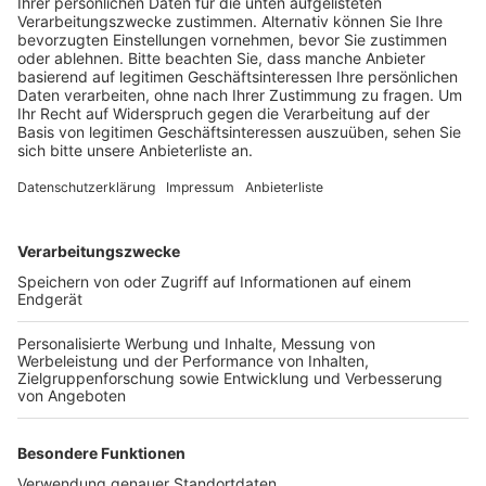
Aufnahmen.
Veröffentlicht:
Freitag, 13.01.2023 15:20
Anzeige
Auf den 150 Fotos gibt es unter anderem Max Ernst
im Kreise seiner Freunde, im Atelier oder bei
öffentlichen Auftritten zu sehen. Friederike Voßkamp
hat die Ausstellung konzipiert. Ihr ist wichtig, dass die
Besucher auch die Privatperson Max Ernst sehen
können. Die Fotos stammen zum größten Teil aus dem
eigenen Sammlungsbestand des Max-Ernst-Museum
mit über 900 Fotos. Dazu gehören auch viele Werke
von Dorothea Tanning. Sie war die vierte Ehefrau von
Max Ernst und hat dem Museum über 200 Fotos
geschenkt. Die Foto-Ausstellung "Image" im Max-
Ernst-Museum ist noch bis zum 23. April zu sehen.