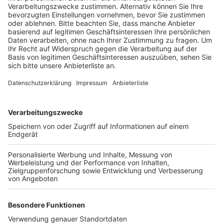
Veröffentlicht:
Donnerstag, 21.04.2022 13:52
Anzeige
Autohändler aus Brühl und Wesseling stellen in der
Fußgängerzone ihre neuen Modelle vor. Das ist schon
Tradition bei der Ausstellung, diesmal spielt aber auch
das Thema Umweltverträglichkeit eine große Rolle.
Auf der Kölnstraße gibt es eine Fahrradschau mit E-
Bikes und anderen Fahrrädern. Außerdem stellen
Händler unter anderem Service-Angebote rund um die
Fahrzeuge und Elektromobile für gehbehinderte
Menschen vor. Die Veranstaltung Mobiles Brühl findet
im Bereich zwischen Kölnstraße, Markt und Uhlstraße
statt und dauert von Freitag bis Sonntag.
Anzeige