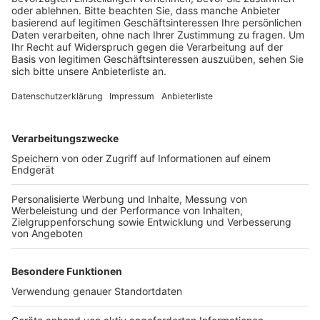
Anzeige
Laut Stadt befand sich die Kita bis dahin im normalen
Regelbetrieb. Deswegen habe die Erzieherin – unter
Berücksichtigung aller Hygieneregeln – Kontakt zu
einem Großteil der Kinder und Mitarbeiter gehabt. Die
Kita bleibt auf Anweisung des Kreises erst mal bis
Dienstag den 17.11. geschlossen. Alle Kinder und
Mitarbeiter müssen in häuslicher Quarantäne bleiben.
Anzeige
Anzeige