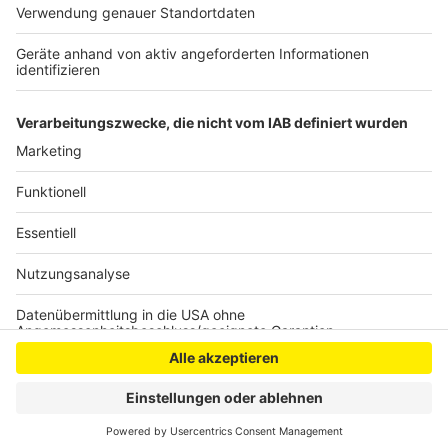
Unterstützern. Ansprechpartner ist der
stellvertretende Vorsitzende des Vereins, Karim Hayit,
mobil erreichbar unter 0176 43869480.
Anzeige
Anzeige
Anzeige
Anzeige