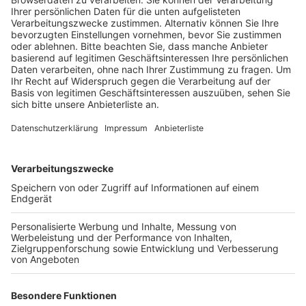
und ehrenamtlich betreiben.
Veröffentlicht:
Montag, 07.03.2022 09:15
Anzeige
Die Stadt Brühl hat dem Verein dafür eine ehemalige
Hausmeisterwohnung an der Grubenstraße zur
Verfügung gestellt. Derzeit laufen die Vorbereitung
für die Eröffnung auf Hochtouren. Laut dem
Vereinsvorstand sind die Ehrenamtler im Moment noch
mit dem Streichen der Räume beschäftigt. Ab dem 2.
April soll es in dem Laden dann vor allem
Grundnahrungsmittel wie Wasser, Brot und Mehl sowie
regionale Produkte geben. Außerdem will der Verein
kleine Kulturveranstaltungen anbieten, Selbstständige
sollen zudem stundenweise ein kleines Büro nutzen
können. Der Verein ist weiterhin auf der Suche nach