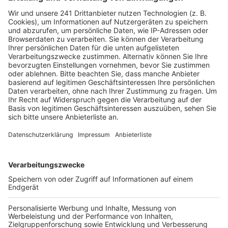
800 Quadratmeter großen Gebäude in der Nähe
des Eisenwerks bereiten sich die Zustellerinnen
und Zusteller laut Post auf ihre Touren vor und
sortieren Briefe und Pakete für mehr als 37.000
Haushalte.
Veröffentlicht:
Dienstag, 16.08.2022 19:05
Anzeige
Darunter fallen neben Brühl auch die Kölner Stadtteile
Godorf, Meschenich, Immendorf und Rondorf. In Kürze
will die Deutsche Post DHL Group an dem neuen
Standort auch Ladestationen für elektrische
Postwagen installieren. Ab nächstem Jahr sollen die
sogenannten „StreetScooter“ in Brühl dann die
herkömmlichen Zustellfahrzeuge nach und nach
ablösen, heißt es von dem Unternehmen.