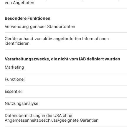
Anzeige
©
Deutsche Post DHL Group
Zusteller Janos Hafeneger vor dem neuen
Zustellstützpunkt Brühl von Deutsche Post DHL Group
bei Vorbereitungen für seine Tour.
Anzeige
Anzeige