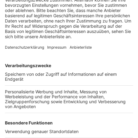
Passanten anschrie.
Veröffentlicht:
Dienstag, 18.06.2024 12:51
Anzeige
Die Beamten stoppten ihn schließlich, als er gerade
über die Theodor-Heuss-Straße fuhr. Bei der Kontrolle
seiner Atemluft stellten sie einen vorläufigen
Alkoholwert von 2,5 Promille fest. Als ein Arzt vor Ort
war und eine Blutprobe von dem Mann nehmen wollte,
fing er an zu randalieren, beschimpfte die Polizisten
und drohte ihnen Gewalt an. Diese nahmen ihn
daraufhin mit.
Anzeige