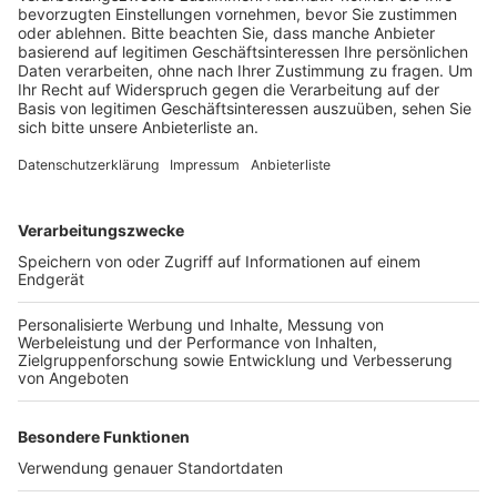
26. März, einem Samstag geplant.
Veröffentlicht:
Freitag, 18.03.2022 10:59
Anzeige
Eine Woche lang müssen die darunter liegenden Gleise
gesperrt werden. Damit wird auch die Brückenstraße
für Autofahrer in dem Bereich gesperrt. Ebenso wird
der Zeitraum der Sperrung für weitere
Sanierungsarbeiten an Brücken über den Gleisen in
Vochem und Kierberg genutzt. Für Bahnreisende gibt
es alle Infos
hier
.
Anzeige