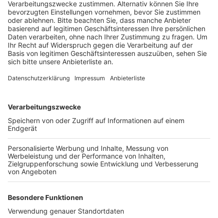
Veröffentlicht:
Montag, 11.02.2019 17:39
Anzeige
In zwei Wochen wird dann ein Spezialbohrgerät nach
Brühl gebracht, um Anfang März mit den eigentlichen
Arbeiten auf der Baustelle zu beginnen. Anfang März
werden die Entkernungsarbeiten im historischen
Gebäude abgeschlossen sein. Dann wird der Keller bis
auf den Kellerboden abgerissen. Im Juni sollen dann
die Arbeiten am Rohbau beginnen. Wer wissen möchte,
wie weit der Fortschritt bei der Baustelle ist, findet
auf der Internetseite von Brühl eine Webcam, aktuelle
Informationen und einen Zeitplan.
Anzeige