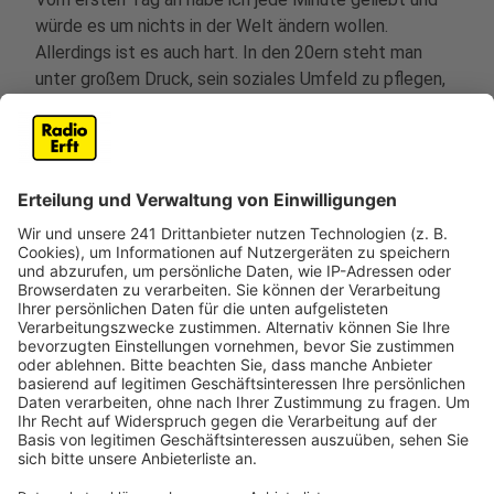
würde es um nichts in der Welt ändern wollen.
Allerdings ist es auch hart. In den 20ern steht man
unter großem Druck, sein soziales Umfeld zu pflegen,
aber auch hart zu arbeiten. Man soll trinken und feiern,
aber auch gesund leben. Man befindet sich auf einer
Gefühlsachterbahn, während man noch herausfindet,
wer man überhaupt ist. Ich wollte diesen Song
schreiben, weil ich glaube, dass viele Leute denken, sie
seien die Einzigen, die sowas durchmachen (mich
eingeschlossen), obwohl wir in Wirklichkeit alle damit
zu kämpfen haben. Ich hoffe, dieser Song hilft den
Leuten zu erkennen, dass es in Ordnung ist, nicht
perfekt zu sein, denn die besonderen Eigenschaften
eines Menschen machen ihn zu etwas Einzigartigem."
Anzeige