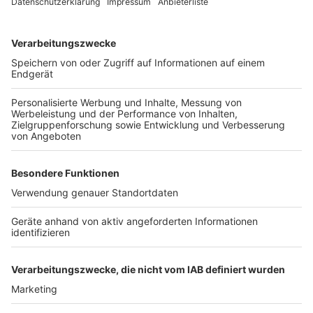
Wir benötigen Ihre
Zustimmung, um den YouTube
Video-Service zu laden!
Wir verwenden einen Service eines
Drittanbieters, um Videoinhalte
einzubetten. Dieser Service kann
Daten zu Ihren Aktivitäten
sammeln. Bitte lesen Sie die
Details durch und stimmen Sie der
Nutzung des Service zu, um dieses
Video anzusehen.
Mehr Informationen
"20s" vom upcoming Superstar: Bow Anderson
Akzeptieren
Anzeige
powered by
Usercentrics Consent