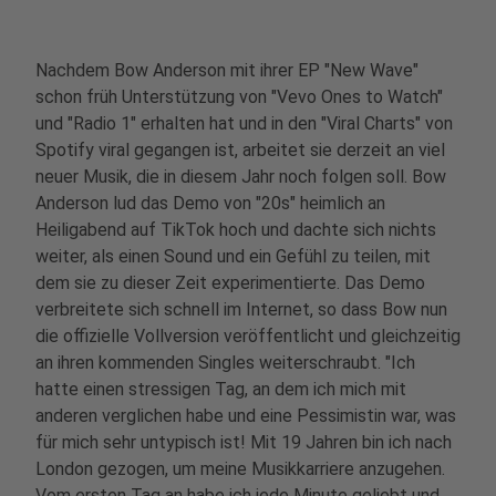
Nachdem Bow Anderson mit ihrer EP "New Wave"
schon früh Unterstützung von "Vevo Ones to Watch"
und "Radio 1" erhalten hat und in den "Viral Charts" von
Spotify viral gegangen ist, arbeitet sie derzeit an viel
neuer Musik, die in diesem Jahr noch folgen soll. Bow
Anderson lud das Demo von "20s" heimlich an
Heiligabend auf TikTok hoch und dachte sich nichts
weiter, als einen Sound und ein Gefühl zu teilen, mit
dem sie zu dieser Zeit experimentierte. Das Demo
verbreitete sich schnell im Internet, so dass Bow nun
die offizielle Vollversion veröffentlicht und gleichzeitig
an ihren kommenden Singles weiterschraubt. "Ich
hatte einen stressigen Tag, an dem ich mich mit
anderen verglichen habe und eine Pessimistin war, was
für mich sehr untypisch ist! Mit 19 Jahren bin ich nach
London gezogen, um meine Musikkarriere anzugehen.
Vom ersten Tag an habe ich jede Minute geliebt und