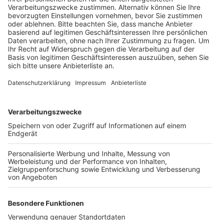
Bahn- und Buslinien können im Anschluss wieder wie
geplant fahren.
Am Donnerstagnachmittag war die Bombe in Köln-Sülz
gefunden worden. Von der Evakuierung waren auch das
Uni-Center und Teile der Uni Köln betroffen. Die Uni-
und die Stadtbibliothek mussten geschlossen werden.
Rund 140 Einsatzkräfte haben die betroffenen
Anwohner aus dem Evakuierungsbereich gebracht.
Anzeige
Weitere Themen von Rhein und Erft
Anzeige
Kerpen: Festnahme nach Tötungsdelikt in