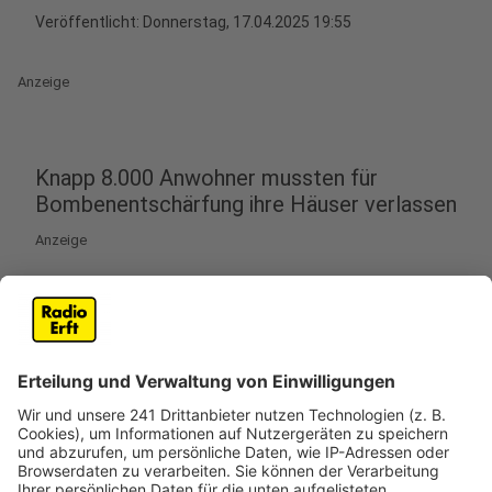
Veröffentlicht:
Donnerstag, 17.04.2025 19:55
Anzeige
Knapp 8.000 Anwohner mussten für
Bombenentschärfung ihre Häuser verlassen
Anzeige
Gute Nachrichten aus Köln: Der Blindgänger an der
Greinstraße in Sülz ist erfolgreich entschärft worden.
Knapp 8.000 Menschen mussten ihre Häuser
verlassen, sie können jetzt wieder zurückkehren. Auch
die Sperrungen, zum Beispiel der Luxemburger Straße,
werden aufgehoben, der Bahnhof Köln-Süd kann dann
wieder angefahren werden. Und auch die betroffenen