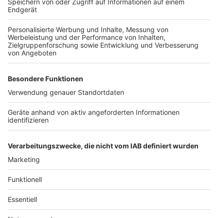
Biontech und Pfizer rechnen damit, noch in diesem
Jahr weltweit bis zu 50 Millionen Impfstoff-Dosen
bereitstellen zu können, im kommenden Jahr
kalkulieren sie mit bis zu 1,3 Milliarden Dosen. Zwar
haben schon Länder wie Russland, China und kürzlich
erst Bahrain Impfstoffe mit Einschränkungen
freigegeben und impfen damit bereits Teile der
Bevölkerung. Aber wie gut diese Impfungen
tatsächlich schützen und welche Nebenwirkungen sie
haben können, ist derzeit weitgehend offen.
Anzeige