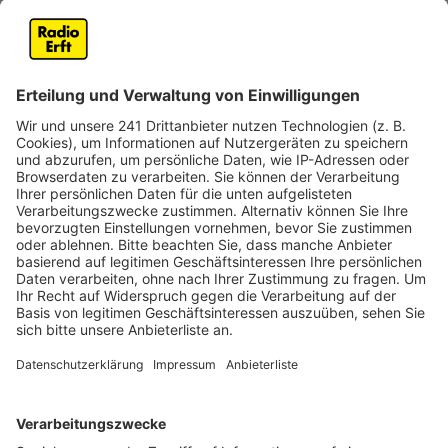
europäischen Arzneimittelbehörde EMA können
Arzneimittelhersteller schon vor dem kompletten
Zulassungsantrag einzelne Teile zu Qualität,
Unbedenklichkeit und Wirksamkeit eines Präparats
einreichen. Ein solches Rolling-Review-Verfahren hat
neben Biontech auch das britisch-schwedische
Unternehmen Astrazeneca bereits vor einiger Zeit für
seinen Impfstoff-Kandidaten gestartet. Astrazeneca
hat bisher noch keine Phase-III-Daten veröffentlicht.
Zum Zeitplan dafür lasse sich noch nichts sagen, teilte
eine Sprecherin am Montag mit.
Anzeige
Bis zu 50 Millionen Dosen noch in diesem
Jahr zustellbar
Anzeige