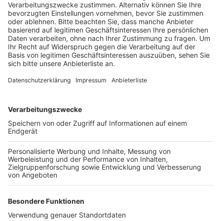
Geldstrafen verurteilt.
Veröffentlicht:
Donnerstag, 07.03.2019 06:18
Anzeige
In dem Verfahren ging es um eine Begegnung auf dem
Köln-Bonner Flughafen Ende 2014. Der Vorfall wurde
von einem der Fotografen gefilmt und ins Internet
gestellt. Auf dem Video sieht man, wie Grönemeyer
die Fotografen beschimpft und angreift, aber die
Staatsanwaltschaft glaubt, die beiden wollten den
Sänger bewusst provozieren und zu einem Ausraster
verleiten. Grönemeyer habe lediglich verhindern wollen,
dass seine Lebensgefährtin und sein Sohn fotografiert
werden.
Anzeige