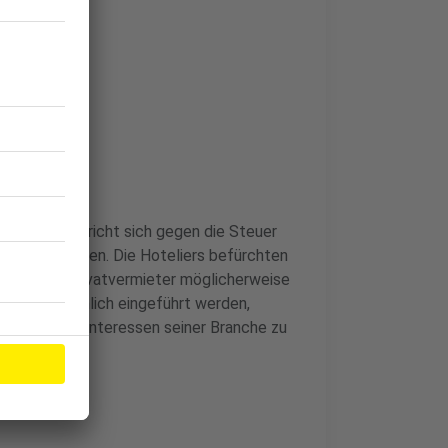
bands
DEHOGA) spricht sich gegen die Steuer
ung zu verzichten. Die Hoteliers befürchten
ewerb, da Privatvermieter möglicherweise
euer tatsächlich eingeführt werden,
üfen, um die Interessen seiner Branche zu