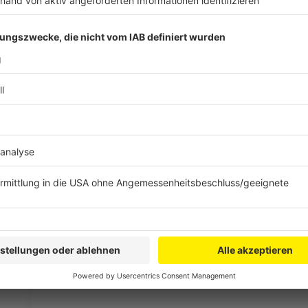
wenn es sich um seine Attraktivität sorge.
Anzeige
Einwände des Hotel- und Gaststättenver
Anzeige
Auch der Deutsche Hotel- und Gaststättenverband (
aus und plädiert eindrücklich dafür, auf eine Einführ
ein „Bürokratiemonster“ und einen ungleichen Wettb
nicht zur Kasse gebeten würden. Sollte die Bettenst
behalte sich der DEHOGA vor, weitere Schritte zu pr
schützen und nachhaltig zu sichern.
Anzeige