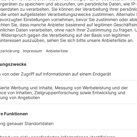
Die SPD-Fraktion unterstützt die Einführung der Steu
Steuer in vielen Städten bereits seit Jahren üblich. S
Steuer an Attraktivität verlieren könnte. Eine solch
in anderen Städten habe sich ein solcher Schaden ni
Anzeige
Kritik vom Phantasialand
Anzeige
Das Phantasialand lehnt die Bettensteuer jedoch en
„unsinnige Schlafsteuer“. Der Freizeitpark warnt dav
schwächen und letztlich auch die Gewerbesteuereinn
Diese Kritik weist die SPD zurück. Diese Behauptung s
Stattdessen solle das Phantasialand seine eigene P