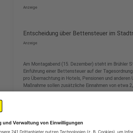
Anzeige
Entscheidung über Bettensteuer im Stad
Anzeige
Am Montagabend (15. Dezember) steht im Brühler St
Einführung einer Bettensteuer auf der Tagesordnung. 
pro Übernachtung in Hotels, Pensionen und anderen 
Maßnahme sollen zusätzliche Einnahmen von etwa 2,3
Anzeige
Unterstützung durch die SPD-Fraktion
Anzeige