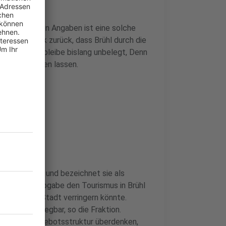
er. Nach ihren Angaben ist eine solche
ie weist Kritik zurück, dass Brühl durch die
e Behauptung bleibe bislang unbelegt, Denn
cht nachweisen lassen.
tschieden ab und bezeichnet sie als
or, dass die Abgabe den Tourismus in Brühl
ahmen der Stadt verringern könnte.
ei nicht belegbar, so die Fraktion.
reis- und Angebotsstruktur überdenken,