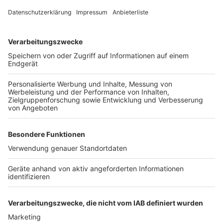
geworfen haben. Außerdem soll er Menschen auf der
Straße ins Gesicht geschlagen, andere bedroht und
Notrufe missbraucht haben.
Weil der Mann nach bisherigen Angaben psychisch
krank sein soll, steht auch die Unterbringung in einem
psychiatrischen Krankenhaus im Raum.
Anzeige
Weitere Themen von Rhein und Erft
Anzeige
Tödliche Messerattacke in Pulheim
Mehr Blitzer während der Speedweek
Tipps gegen Online-Banking-Betrug
Anzeige