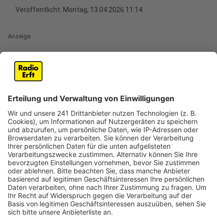
Veröffentlicht:
Montag, 13.04.2026 11:14
Anzeige
Verhandlung in Köln zu Vorfällen in
Bergheim
Anzeige
Vor dem Kölner Landgericht hat am Montag (13.04.)
der Prozess gegen einen offenbar psychisch kranken
Mann begonnen. Die Staatsanwaltschaft wirft ihm 19
Vorfälle aus dem Mai vor.
Innerhalb von drei Wochen soll der Mann in Bergheim
(Pflaster-)Steine auf Schaufenster und Autos