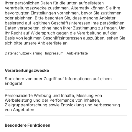
Veranstaltungen mit bis zu 300 Gästen wieder
stattfinden, alles was darüber geht, soll ins
nächste Jahr geschoben werden, Tickets behalten
ihre Gültigkeit.
Veröffentlicht:
Mittwoch, 05.08.2020 18:45
Anzeige
So plant der Veranstalter zumindest bis zu den
Herbstferien, für alle Events danach will er erst die
weiteren Entwicklungen abwarten.Gleiches gilt auch
für den Hürther Löhrerhof: Hier finden die
Veranstaltungen jetzt bis Ende September im
Kulturbiergarten am Bürgerhaus statt. Das kommt bei
den Besuchern auch sehr gut an, sagt die Betreiberin.
Trotzdem hofft sie, spätestens im nächsten Jahr
wieder Veranstaltungen im Löhrerhof anbieten zu