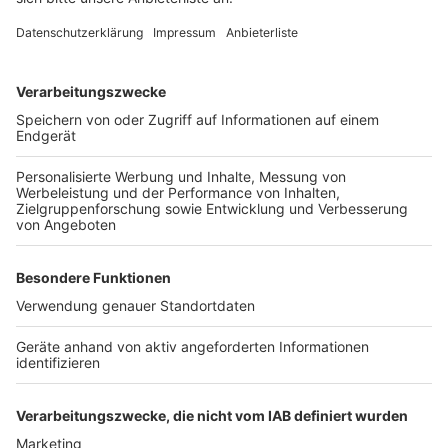
den nächsten Wochen gefällt werden. Die Stadt
Bergheim will in der nächsten Pflanzsaison einen neuen
Baum pflanzen um den Charakter der Grünanlage
langfristig zu erhalten.
Anzeige
Weitere Themen von Rhein und Erft
Anzeige
Touristen zahlen im Kölner Dom jetzt Eintritt
Erftstadt: Feuerwehr-Großübung am Bahnhof
Terrassenfreibad: Stadt Frechen hält an
Eröffnung 2027 fest
Anzeige