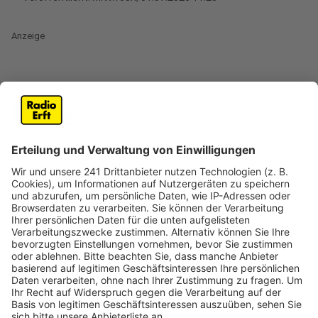
Anzeige
Baum auf Spielplatz steht nicht mehr sicher
Anzeige
Die große Rosskastanie auf dem Spielplatz an der
Sankt-Michael-Straße in Bergheim muss gefällt
werden. Bei Kontrollen des Baums in Rheidt-
Hüchelhoven waren faule Stellen und Pilzbefall
entdeckt worden. Daraufhin hat ein unabhängiger
Baumgutachter den Baum noch einmal überprüft und
festgestellt, dass die Kastanie aufdem Spielplatz
nicht mehr fest und sicher steht. Außerdem könnten
Äste abfallen. Aus Sicherheitsgründen muss er jetzt in