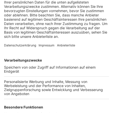
Veröffentlicht:
Sonntag, 13.11.2022 11:39
Anzeige
Nach wenigen Metern sei er schon von der Fahrbahn
abgekommen, der Wagen stieß mit einem parkenden
Auto zusammen, überschlug sich und landete auf dem
Dach. Der Fahrer wurde leicht verletzt, ein
Atemalkoholtest ergab einen Wert von 1,5 Promille. Er
musste seinen Führerschein abgeben.
Auch bei den Ermittlungen zu dem tödlichen Unfall von
Samstag prüft die Polizei im Moment, ob Alkohol eine
Rolle gespielt haben könnte. Ein 29-Jähriger hatte bei
dem Unfall in Höhe einer Verkehrsinsel die Kontrolle
über sein Auto verloren. Der Wagen überschlug sich
und der Mann wurde aus dem Auto
herausgeschleudert. Er starb noch an der Unfallstelle,