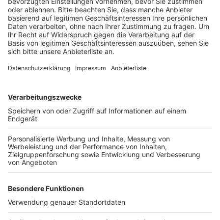
Anzeige
Der komplett schwarz gekleidete Mann steuerte
direkt auf die Wettbüroaufsicht zu und schlug gegen
den Tresen. Anschließend deutete er an, eine Waffe
dabei zu haben. Die Mitarbeiterin händigte ihm zwar
das Bargeld aus der Kasse aus, drückte aber
gleichzeitig den Alarmknopf. Daraufhin sei der Mann
umgehend geflüchtet, heißt es.
Anzeige