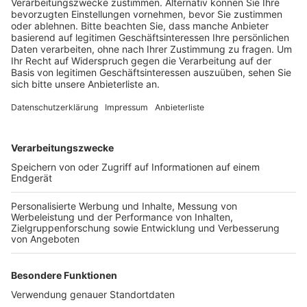
Veröffentlicht:
Freitag, 16.09.2022 12:13
Anzeige
Der verdächtige Gegenstand entpuppt sich aber als
harmlos. Laut Polizei handelte es sich nur um ein
Paket mit Lebensmitteln. Der Bereich rund um den
Bahnhof an der Kölner Straße war gegen 10 Uhr
weiträumig abgesperrt worden und der Bahnverkehr
der Linie RB 38 wurde eingestellt. Gegen 11:15 Uhr
gaben die Experten der Bundespolizei dann aber
Entwarnung.
Anzeige