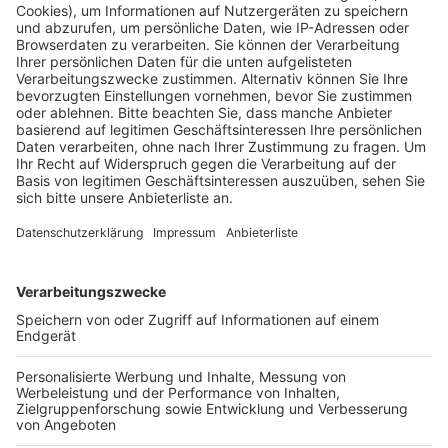
sich als Handwerker aus und wollten nach dem
Wasserstand schauen.
Veröffentlicht:
Sonntag, 29.08.2021 09:51
Anzeige
Die Frau ließ die beiden unbedarft in die Wohnung. Als
sie wieder weg waren stellte sie fest, dass aus einer
Kiste Ringe, Ketten und Uhren fehlten. Die Männer
werden so beschrieben: Einer war etwa 1,50m groß,
hatte eine kräftige Statur, trug normale
Straßenkleidung und eine Mütze. Der andere Mann war
etwa 1,80m groß, schmal, auch er trug normale
Straßenkleidung und eine Mütze.
Die Polizei warnt wiederholt vor dieser Masche.
Lassen sie niemals unbekannte Leute in ihre Wohnung,