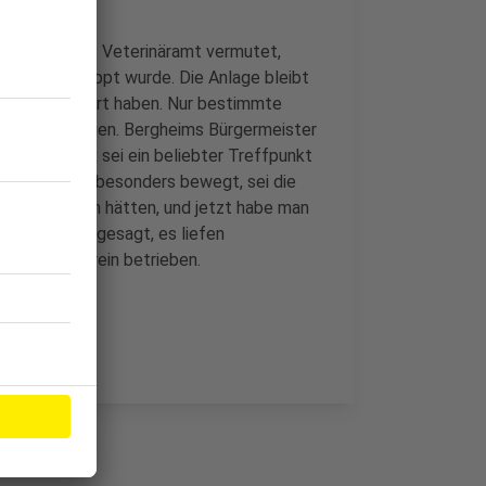
hläfert. Das Veterinäramt vermutet,
rk eingeschleppt wurde. Die Anlage bleibt
end desinfiziert haben. Nur bestimmte
ere zu versorgen. Bergheims Bürgermeister
 Der Tierpark sei ein beliebter Treffpunkt
enen Angaben besonders bewegt, sei die
e übernommen hätten, und jetzt habe man
erstützung zugesagt, es liefen
em Förderverein betrieben.