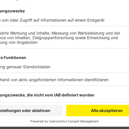
Deshalb wurden 25 weitere Hühner und Enten eingesc
dass die Geflügelpest durch Wildvögel in den Tierpa
vorerst geschlossen, bis die Experten alles ausreich
Personen dürfen auf das Gelände, um die übrigen Ti
Mießeler zeigte sich erschreckt und voller Bedauern:
für Familien und ältere Menschen. Was ihn nach eig
Tatsache, dass viele Kinder Patenschaften für Tier
einige dieser Tiere töten müssen. Die Stadt hat Unt
entsprechende Gespräche. Der Tierpark wird von ein
Anzeige