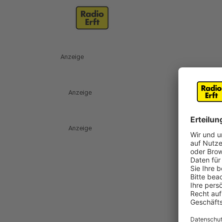
Anzeige
Anzeige
Anzeige