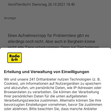
Veröffentlicht:
Dienstag, 26.10.2021 18:40
Anzeige
Einen Aufnahmestopp für Problemtiere gibt es
allerdings noch nicht. Aber auch in Bergheim könne
nicht alle Tiere unterkommen. Denn zur Zeit belegen
Hunde-Welpen, die in Quarantäne sind in den nächsten
Woche die Plätze. Außerdem fehle die Zeit, sich
angemessen um diese Tiere zu kümmern, so die
Leiterin. Viele der Problemtiere kommen aus dem
Ausland, wie zum Beispiel in einem Fall hier im Kreis.
Zwei Hunde aus Rumänien leben seit einem halben
Jahr bei einem Paar im Garten und lassen sich nicht
anfassen. Fünf Hundetrainer haben sich bereits
erfolglos an den schnappenden und beißenden Tieren
versucht, heißt es. Die Besitzer wollen sie jetzt