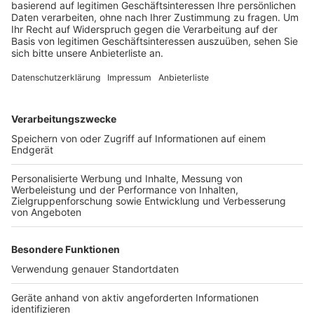
abgeben. Das Tierheim kann aber nicht alle schwierige
Tiere aufnehmen, denn ein Tierheim sei kein
Gnadenhof und müsse die Tiere auch weiter
vermitteln.
Anzeige
Corona und die Folgen
Anzeige
Die große erwartet Abgabewelle nach Corona hat es in
Bergheim bisher noch nicht gegeben. Viele hätten sich
im Lockdown Rassehunde angeschafft und die würden
– wenn es nicht passt - erst noch einmal
weiterverkauft. Allerdings rechnet Bergmann damit,
dass auch von diesen Tieren viele irgendwann im
Tierheim landen. Aktuell dürfen in Bergheim auch