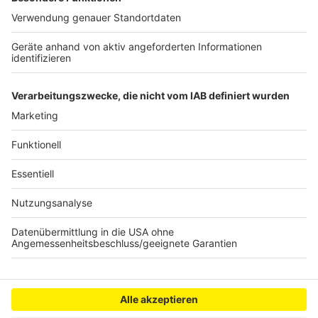
am Veranstaltungstag auch einen Sonderfahrplan der
REVG. So will das Verkehrsunternehmen zusätzliche
Fahrten von und nach Bergheim anbieten und größere
Busse einsetzen. Los geht das Festival am 25.6. ab 18
Uhr. Den Link zum Line Up und dem Sonderfahrplan der
REVG gibt es
hier
.
Anzeige
Anzeige
Anzeige