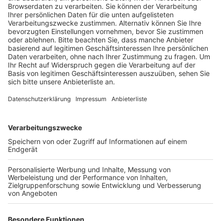
– mit dabei sind zum Beispiel Lupo oder
Planschemalöör.
Veröffentlicht:
Montag, 13.06.2022 17:27
Anzeige
Weil das Festival durch die Corona-Pandemie zwei
Jahre lang ausfallen musste, war die Planung für die
Organisatoren in diesem Jahr auch eine besondere
Herausforderung. So mussten sie Partner wie Caterer
oder Security-Unternehmen, aber auch Sponsoren für
das Festival alle relativ kurzfristig an Land ziehen.
Denn es war erst nach dem Winter klar, dass das
Festival wirklich stattfinden kann. Um den Gästen die
Anfahrt nach Bergheim einfacher zu machen, gibt es