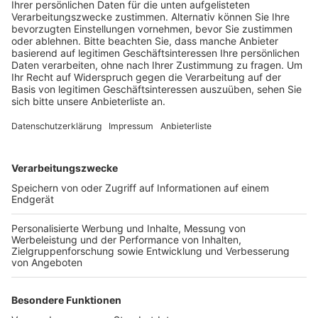
Mauerbereich Am Knüchelsdamm nicht so
standsicher wie gedacht.
Veröffentlicht:
Dienstag, 27.12.2022 15:22
Anzeige
Laut der Stadt musste der Sanierungsbereich um ca. 6
Meter erweitert werden. Jetzt soll die Mauerkrone
noch abgedichtet werden. Die Ausschreibung ist
abgeschlossen, ein Dachdecker gefunden und
beauftragt, so das die Arbeiten zu Beginn des Jahres
starten können, heißt es von der Stadt. Falls keine
Materiallieferschwierigkeiten oder längere
Kälteeinbrüche die Arbeiten behindern, soll die
Sanierung der Stadtmauer dann bis Ende Februar
abgeschlossen sein. Vor über sieben Jahren hatte sich
ein großes Stück der Stadtmauer abgelöst, seitdem