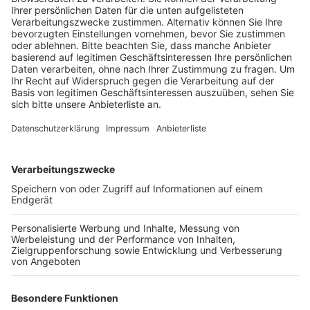
ermordete Juden, die dort gelebt haben.
Veröffentlicht:
Donnerstag, 10.11.2022 15:19
Anzeige
Fünf Bergheimer Schulklassen und Kurse haben sich an
der Aktion zum Gedenken an die Opfer des
Nationalsozialismus beteiligt, heißt es von der Stadt.
Zum Beispiel eine Klasse der Albert-Einstein-
Realschule. Sie hat in Oberaußem die Stolpersteine für
Emma, Albert, Josef, Rosa und Eva Simons, gereinigt.
Sie alle waren 1941 und 1942 deportiert und ermordet
worden. Und Schüler zweier Kurse des
Erftgymnasiums haben die Stolpersteine in Bergheim-
Mitte für Isidor Falk und Hilde Korsower geb. Falk