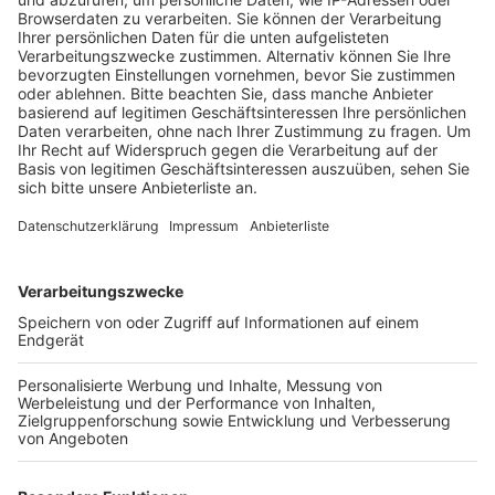
Megawatt-Blöcken E und F am Kraftwerk
Niederaußem und im Block C in Neurath laufen
aktuell technische Wartungsarbeiten, um sie auch
auf längere Einsätze vorzubereiten.
Veröffentlicht:
Montag, 26.09.2022 09:52
Anzeige
Denn bisher waren die Blöcke in der
Sicherheitsbereitschaft nur für einen kurzen Einsatz
vorgehalten. Ab Oktober sollen die Kraftwerksblöcke
dann bei einem Gasmangel durch eine Anordnung der
Bundesregierung an dem Strommarkt zurückkehren
können. Dabei ist vor allem das Thema Personal für
RWE eine Herausforderung, heißt es von einem
Unternehmenssprecher. Weil mehrere hundert Stellen
wieder besetzt werden müssen, will RWE einige