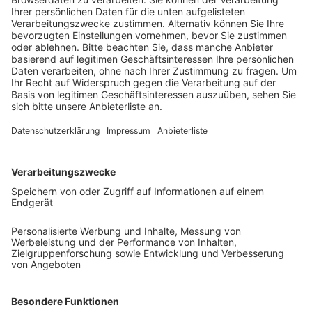
gefährliche Situationen für die Kinder und die
Lehrerinnen und Lehrer entstehen, heißt es in einer
Mitteilung der Schule.
Veröffentlicht:
Sonntag, 06.02.2022 15:21
Anzeige
Schulleitung und Schulpfelgschaft wollen mit den
Eltern jetzt gemeinsam in der „Rush-Hour“ von halb 8
bis 8 mit Bannern auf die Situation aufmerksam
machen – und das bis Freitag jeden Tag. Um die
Situation zu entschärfen, hat die Schule nach eigenen
Angaben schon Kontakt mit der Stadt aufgenommen
Die Stadtverwaltung solle prüfen, wie die Zu- und
Abfahrt zur Schule besser geregelt werden kann.