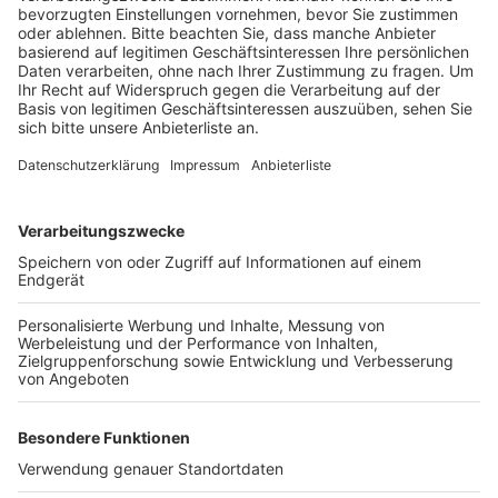
Anzeige
Beamte eines Spezialeinsatzkommandos nahmen
Montagmorgen in Bergheim drei Tatverdächtige fest,
außerdem wurden ihre Wohnungen und Autos
durchsucht und umfangreiches Beweismaterial
sichergestellt. Die drei jungen Männer sind zwischen
17 und 22 Jahre alt und sollen von Januar bis April
neun Geschäfte überfallen und meist auch Bargeld
erbeutet haben. Fast immer bedrohten sie Angestellte
mit Messern oder einer Pistole, um sie zur Herausgabe
des Geldes zu bringen.
Anzeige