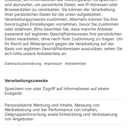
erstes Konzept, das gemeinsam mit Experten aus
Wirtschaft, Forschung und Politik entwickelt wurde.
Wie die Stadt mitteilt, sind bereits Gespräche mit
potenziellen Investoren geplant. Der Innovation Park
soll zeigen, wie sich Bergheim zu einer digitalen
Modellregion entwickeln möchte. Das Projekt ist Teil
der langfristigen Pläne zur Nachnutzung der Flächen
rund um das Kraftwerk Niederaußem. Insgesamt geht
es dabei um ein Areal von 240 Hektar. Der Innovation
Park soll auf der Fläche entstehen, die ursprünglich für
das BoAplus-Kraftwerk vorgesehen war, direkt neben
dem bestehenden RWE-Kraftwerk in Niederaußem.
Anzeige
Weitere Themen von Rhein und Erft
Anzeige