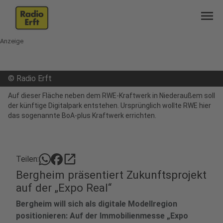
menu
Anzeige
©
Radio Erft
Auf dieser Fläche neben dem RWE-Kraftwerk in Niederaußem soll
der künftige Digitalpark entstehen. Ursprünglich wollte RWE hier
das sogenannte BoA-plus Kraftwerk errichten.
open_in_new
Teilen:
Bergheim präsentiert Zukunftsprojekt
auf der „Expo Real“
Bergheim will sich als digitale Modellregion
positionieren: Auf der Immobilienmesse „Expo