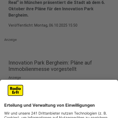
Real“ in München präsentiert die Stadt ab dem 6.
Oktober ihre Pläne für den Innovation Park
Bergheim.
Veröffentlicht:
Montag, 06.10.2025 15:50
Anzeige
Innovation Park Bergheim: Pläne auf
Immobilienmesse vorgestellt
Anzeige
Die Stadt Bergheim stellt den geplanten Innovation-
Park Bergheim am Anfang Oktober (6.-10. Oktober)
auf der Immobilienmesse „Expo Real“ in München
präsentieren. Mit dabei sind Visualisierungen und ein