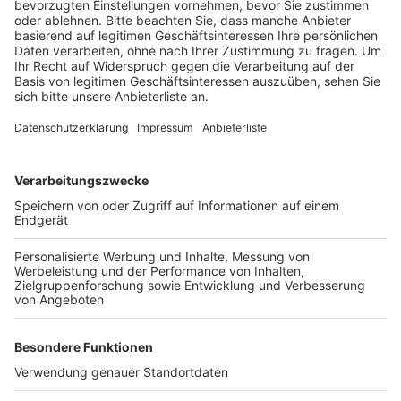
Anzeige
Das Fest haben die Maigesellschaft, der TSV Glessen,
der SC Glessen und der Pfarrgemeinderat organisiert.
Das Fest auf dem Dorfplatz Pfarrer-Tirtey-Straße
beginnt am Samstagvormittag um 11.30 Uhr. Für die
Kinder gibt es unter anderem eine Hüpfburg und
Torwandschießen. Zuvor fällt die Maigesellschaft wie
immer am ersten Samstag im Juni den Maibaum, und
zwar den nach eigenen Angaben größten Maibaum im
Umkreis.
Anzeige