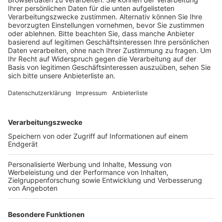
Straßenrand vor einem Haus abgestellt.
Veröffentlicht:
Dienstag, 12.04.2022 17:09
Anzeige
Da die Straße sehr schmal ist, blockierte der Container
auch die gegenüberliegenden Ausfahrten. Anwohner
haben deshalb seit Freitag versucht, den Container
entfernen zu lassen und dafür auch die Polizei sowie
das Ordnungsamt und das Bodenmanagement der
Stadt Bergheim informiert. Nachdem klar war, dass der
Container ohne Erlaubnis in der Straße steht, haben
Mitarbeiter des Ordnungsamtes dann eine Firma
beauftragt, die den Container am Dienstag
Nachmittag abgeholt hat. Dem unbekannten
Eigentümer des Containers werden jetzt unerlaubte
Sondernutzung und illegale Abfallentsorgung