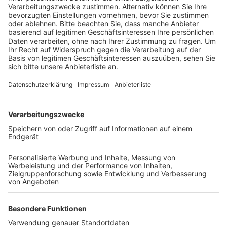
Veröffentlicht:
Donnerstag, 18.01.2024 17:58
Anzeige
Die vier abgestorbenen Rosskastanien und eine
Zypresse bieten nach Angaben der Stadt unter
anderem ausgezeichnete Voraussetzungen für
Insekten, Flechten und Moose. Außerdem dienen die
toten Bäume Fledermäusen als Unterschlupf, und
Spechte und Kleiber finden dort Nahrung. Für die
Besucher des Friedhofs besteht laut Stadt keine
Gefahr durch die abgestorbenen Bäume, denn hier
können keine Äste mehr herabfallen. Die Bäume
werden in vielen Jahren einfach in sich zusammen
fallen.
Anzeige