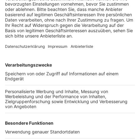
Villerand" gestanden und offenbar geschlafen
haben.
Veröffentlicht:
Montag, 29.07.2024 14:08
Anzeige
Auch auf Ansprache der Polizei haben der Fahrer nicht
reagiert, heißt es. Die Beamten weckten den 34-
Jährigen schließlich auf und stellten fest, dass seine
Pupillen geweitet waren. Ein erster Alkoholtest ergab
mehr als 1,6 Promille. Der Mann musste mit zur
Blutprobe.
Anzeige