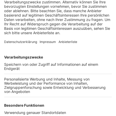
Veröffentlicht:
Donnerstag, 06.06.2024 18:13
Anzeige
Bürgermeister Volker Mießeler verspricht, dass es ein
besonderes Event wird. Er erwarte eine volle
Innenstadt, eine tolle Stimmung und er hofft jetzt
schon auf gutes Wetter. Vier Bühnen werden in der
Bergheimer Innenstadt aufgebaut, auf denen dann
unter anderem die Kölsch-Bands Miljö und Pimock
spielen. Mit dabei ist auch Sänger Dari und die
Drummerholics. Highlight-Act an diesem Abend ist
eine Lady Gaga Tribute-Show.
Mehr Infos zum Festival -
HIER
!
Anzeige