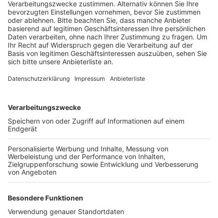
Veröffentlicht:
Donnerstag, 22.02.2024 13:00
Anzeige
In diesem Jahr richtet die Bergheimer Gesamtschule
den Regionalwettbewerb aus. Jeweils vier
Schülerinnen und Schüler einer Altersgruppe
debattieren zu einem Thema. Das können aktuelle
schulische oder politische Streiftragen sein. Zum
Beispiel die Frage: ob öffentliche Schwimmbäder eine
flächendeckende Videoüberwachung einführen sollen.
Diskutiert werden die verschiedenen Themen bis in
den Abend hinein in der Bibliothek der Gesamtschule.
Anzeige