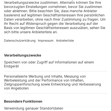
nach Ersatzwohnungen gesucht.
Veröffentlicht:
Montag, 06.03.2023 17:55
Anzeige
Derzeit würden aber auch schon die Vorbereitungen
für den Abriss durchgeführt. Damit niemand in der
Zwischenzeit in das Gebäude eindringt und Wohnungen
besetzt, wird ein Bauzaun errichtet. Außerdem werde
zusätzlich ein Wachdienst zusammen mit der Polizei
das Haus sichern. Auf dem Gelände des Hochhauses
soll nach dem Abriss ein neuer Platz für die
Öffentlichkeit entstehen. Die Einwohner von
Quadrath-Ichendorf sollen dabei weiter an der
Entwicklung der Pläne beteiligt werden.
Anzeige