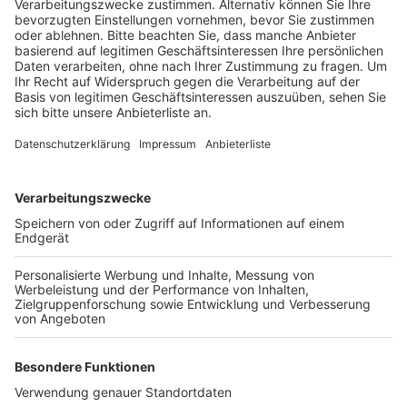
Veröffentlicht:
Freitag, 14.04.2023 14:15
Anzeige
Wer ein Fahrrad verkaufen will, kann sich vor Ort am
ADFC Infostand anmelden. Pro Fahrrad wird dabei eine
Gebühr von 3 Euro fällig. Und um die Fahrräder vor
Diebstahl zu schützen, bietet der ADFC im Rahmen
des Marktes auch eine Fahrrad-Codierung an. Durch die
Nummer können die Räder nach einem Diebstahl dem
Eigentümer zugeordnet werden. Außerdem schreckt
sie Diebe ab, die ihre Ware durch die Codierung
schlechter verkaufen können. Eine Codierung kostet
16 Euro. Der Fahrradmarkt geht von 10 bis 14 Uhr.
Anzeige