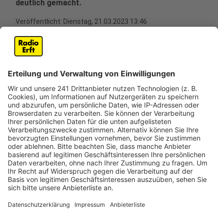
deutlich gemacht.
Veröffentlicht:
Dienstag, 21.03.2023 13:46
Anzeige
Mießelers Hauptziel ist nach eigenen Angaben, dass
die Stadt nicht ins Haushaltssicherungskonzept
abrutscht, um weiter handlungsfähig zu bleiben. Um
dieses Ziel zu erreichen, muss die Stadt laut Mießeler
Abstriche machen und sich für die Investitionen
entscheiden, von denen die Bergheimer am meisten
profitieren. So will die Stadt in den nächsten Jahren
mehrere Millionen Euro in den Neubau von Schulen und
Kitas stecken und auch in Feuerwehr und
Rettungsdienst sowie in den Sport investieren.
Allerdings müssen die Bergheimer ab dem kommenden
Jahr mit einer Erhöhung der Grundsteuern rechnen.