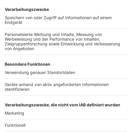
Laut Bürgermeister und Kämmerer ist das nötig, um
beispielsweise die gestiegene Kreisumlage stemmen
zu können. Insgesamt ist die finanzielle Lage in
Bergheim mehr als angespannt – darauf haben
Bürgermeister Mießeler und auch Kämmerer Esser in
ihrem Haushaltsentwurf hingewiesen. Im
Doppelhaushalt für die beiden nächsten Jahren
klaffen laut Kämmerer deutliche Lücken: in diesem
Jahr gut 6 Millionen und im kommenden sogar knapp
12 Millionen Euro. Gründe für die hohen Defizite seien
unter anderem die gestiegene Kreisumlage und die
deutlich höheren Personalkosten. Diese Defizite kann
die Stadt nach ihren Angaben aber durch einen Griff in
die Rücklage ausgleichen. Der Rat muss dem
Haushaltsentwurf noch zustimmen.
Anzeige