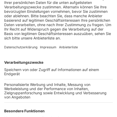
Veröffentlicht:
Donnerstag, 30.11.2023 14:24
Anzeige
Zunächst rief ein angeblicher Bankmitarbeiter bei einer
Bergheimerin an und gab vor, dass Betrüger Geld von
ihrem Konto abbuchen wollten. Außerdem sei jetzt ihre
Karte gesperrt. Die Frau alarmierte eine Angehörige,
währenddessen habe aber schon der angebliche
Bankmitarbeiter vor der Tür gestanden und unter
einem Vorwand ihre Bankkarte mitgenommen. Ein
weiterer Betrüger versuchte dann als falscher Polizist,
an die PIN zur Karte zu kommen. Die Frau ließ die
Karte sperren und erstattete Anzeige – es soll aber
eine Abbuchung von ihrem Konto gegeben haben, so
die Kreispolizei. Vier weitere Geschädigte erstatteten
ebenfalls Anzeige wegen Betrugsversuchen im Raum
Bergheim. Hier sollen die Täter ähnlich vorgegangen