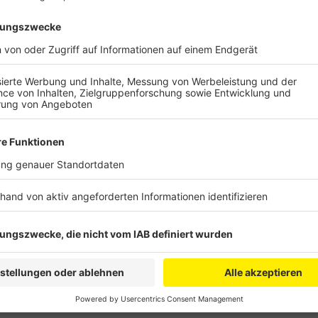
Anzeige
Denn nach den Corona-Einschränkungen soll ab Mitte
Regelbetrieb starten. Deshalb sieht das Land dann a
Elternbeiträge zu reduzieren beziehungsweise zu übe
Bergheim noch Änderungen geben: Bürgermeister Mieße
Ende August über die Elternbeiträge berät und über 
vergangenen Monaten musste die Eltern wegen der
verbundenen Kita-Schließungen nur teilweise Beiträg
keine Elternbeiträge fällig, und in den Monaten Juni u
Hälfte bezahlen.
Anzeige