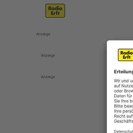
Anzeige
Anzeige
Anzeige