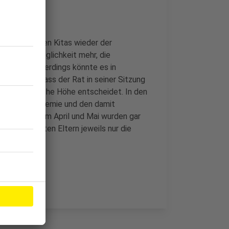
 August in den Kitas wieder der
uch keine Möglichkeit mehr, die
rnehmen. Allerdings könnte es in
ler will, dass der Rat in seiner Sitzung
die tatsächliche Höhe entscheidet. In den
 Corona-Pandemie und den damit
e bezahlen. Im April und Mai wurden gar
nd Juli mussten Eltern jeweils nur die