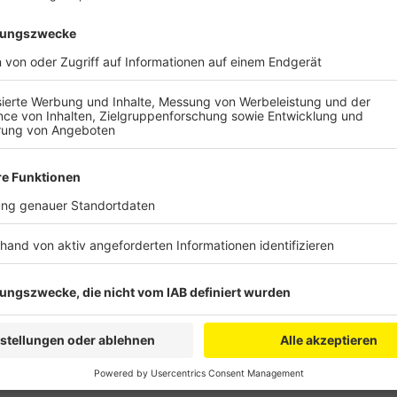
Anzeige
Über 34.000 Gebote wurden abgegeben zum Beispiel f
Kühlschränke oder Werkzeug. Besonders groß war die
und Enteisung von LKWs, heißt es. Und auch Monitore
Das skurrilste Versteigerungsobjekt war ein Hasenko
den Besitzer gewechselt.
Anzeige