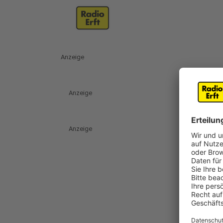
Anzeige
Anzeige
Anzeige