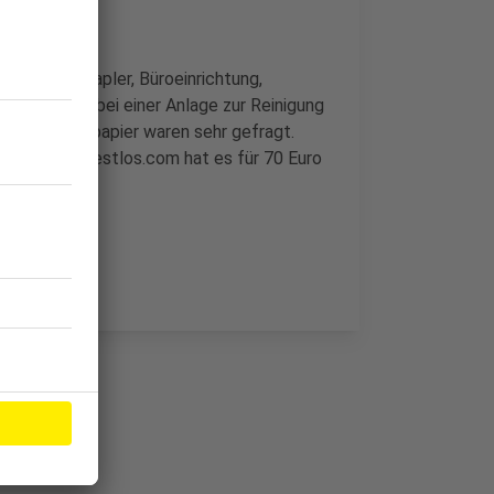
ür Gabelstapler, Büroeinrichtung,
 Nachfrage bei einer Anlage zur Reinigung
 und Kopierpapier waren sehr gefragt.
stüm. Laut restlos.com hat es für 70 Euro