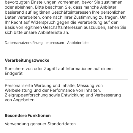
Anzeige
Im Stadtgebiet betrifft das vor allem viele Birken und
Ahornbäume, aber auch andere Bäume sind betroffen.
Durch Zurückschneiden und Düngen der geschädigten
Bäume können die Experten zwar manche Bäume noch
retten, oft kommen die Maßnahmen aber schon zu
spät. Ist ein Baum beispielsweise schon zu über 50
Prozent abgestorben, sei es sinnvoller, den alten Baum
zu fällen und einen neuen Baum zu pflanzen, heißt es.
Anzeige