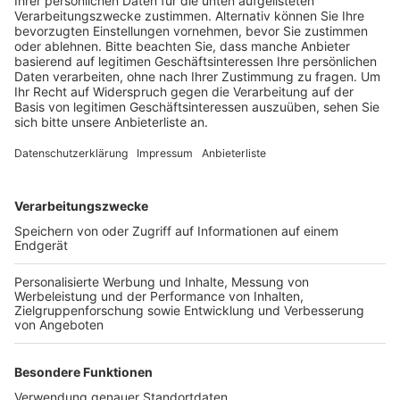
einem Werkzeug an einem Geldautomaten
hantieren.
Veröffentlicht:
Freitag, 18.09.2020 13:04
Anzeige
Bevor die alarmierten Beamten an der Bank eintrafen,
ergriffen die Männer die Flucht. Nach Angaben der
Beamten waren die jungen Männer 160 bis 170
Zentimeter groß, trugen dunkle sportliche Kleidung
und eine Baseball-Kappe. Einer der Männer trug eine
Jogginghose mit Camouflage-Muster und hatte ein
Brecheisen bei sich. Der andere Täter trug einen
Rucksack auf dem Rücken. Die Kriminalpolizei sucht
Zeugen, die die Tat oder verdächtige Personen im
Umfeld der Priamosstraße gesehen haben.