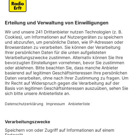
Anzeige
Bei vielen Bauprojekten im Rhein-Erft-Kreis und der
Region gibt es immer wieder Verzögerungen – in
Bergheim ist eine Baustelle jetzt aber deutlich früher
als geplant fertig geworden. Die Kölner Straße
zwischen INTRO und Südweststraße ist ab
Montagmorgen (26. Mai, 6 Uhr) wieder für den Verkehr
freigegeben. In den letzten 10 Monaten sind in den
Abschnitt die Kanäle und die Straße saniert worden.
Am Wochenende sind noch die Fahrbahnmarkierungen
auf die Straße gebracht worden, damit sind die
Arbeiten jetzt abgeschlossen. Eigentlich war das Ende
der Bauarbeiten erst für den Sommer geplant - durch
die gute Zusammenarbeit mit allen Beteiligten ging
das ganze jetzt aber doch schneller, so Bergheims
Bürgermeister Mießeler.